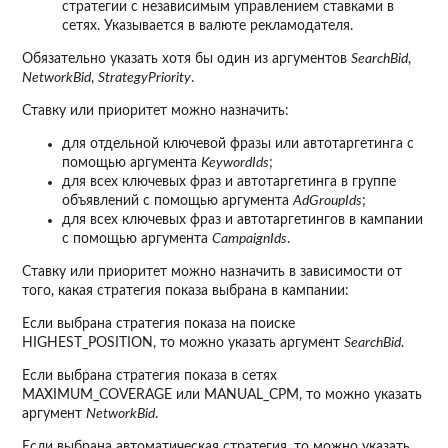
стратегии с независимым управлением ставками в
сетях. Указывается в валюте рекламодателя.
Обязательно указать хотя бы один из аргументов
SearchBid
,
NetworkBid
,
StrategyPriority
.
Ставку или приоритет можно назначить:
для отдельной ключевой фразы или автотаргетинга с
помощью аргумента
KeywordIds
;
для всех ключевых фраз и автотаргетинга в группе
объявлений с помощью аргумента
AdGroupIds
;
для всех ключевых фраз и автотаргетингов в кампании
с помощью аргумента
CampaignIds
.
Ставку или приоритет можно назначить в зависимости от
того, какая стратегия показа выбрана в кампании:
Если выбрана стратегия показа на поиске
HIGHEST_POSITION, то можно указать аргумент
SearchBid
.
Если выбрана стратегия показа в сетях
MAXIMUM_COVERAGE или MANUAL_CPM, то можно указать
аргумент
NetworkBid
.
Если выбрана автоматическая стратегия, то можно указать