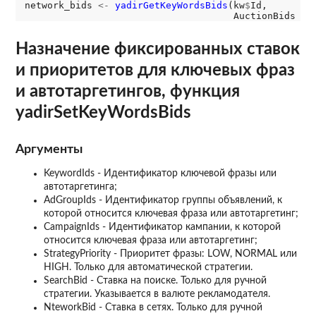
network_bids 
<-
yadirGetKeyWordsBids
(kw
$
Id,

                                     AuctionBids 
=
Назначение фиксированных ставок
и приоритетов для ключевых фраз
и автотаргетингов, функция
yadirSetKeyWordsBids
Аргументы
KeywordIds - Идентификатор ключевой фразы или
автотаргетинга;
AdGroupIds - Идентификатор группы объявлений, к
которой относится ключевая фраза или автотаргетинг;
CampaignIds - Идентификатор кампании, к которой
относится ключевая фраза или автотаргетинг;
StrategyPriority - Приоритет фразы: LOW, NORMAL или
HIGH. Только для автоматической стратегии.
SearchBid - Ставка на поиске. Только для ручной
стратегии. Указывается в валюте рекламодателя.
NteworkBid - Ставка в сетях. Только для ручной