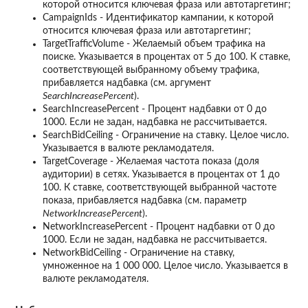
которой относится ключевая фраза или автотаргетинг;
CampaignIds - Идентификатор кампании, к которой
относится ключевая фраза или автотаргетинг;
TargetTrafficVolume - Желаемый объем трафика на
поиске. Указывается в процентах от 5 до 100. К ставке,
соответствующей выбранному объему трафика,
прибавляется надбавка (см. аргумент
SearchIncreasePercent
).
SearchIncreasePercent - Процент надбавки от 0 до
1000. Если не задан, надбавка не рассчитывается.
SearchBidCeiling - Ограничение на ставку. Целое число.
Указывается в валюте рекламодателя.
TargetCoverage - Желаемая частота показа (доля
аудитории) в сетях. Указывается в процентах от 1 до
100. К ставке, соответствующей выбранной частоте
показа, прибавляется надбавка (см. параметр
NetworkIncreasePercent
).
NetworkIncreasePercent - Процент надбавки от 0 до
1000. Если не задан, надбавка не рассчитывается.
NetworkBidCeiling - Ограничение на ставку,
умноженное на 1 000 000. Целое число. Указывается в
валюте рекламодателя.