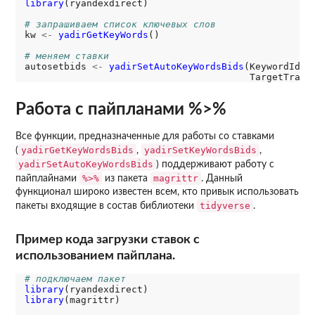
library
(ryandexdirect)

# запрашиваем список ключевых слов
kw 
<-
yadirGetKeyWords
()

# меняем ставки
autosetbids 
<-
yadirSetAutoKeyWordsBids
(KeywordIds 
                                        TargetTraff
Работа с пайпланами %>%
Все функции, предназначенные для работы со ставками
yadirGetKeyWordsBids
yadirSetKeyWordsBids
(
,
,
yadirSetAutoKeyWordsBids
) поддерживают работу с
%>%
magrittr
пайплайнами
из пакета
. Данный
функционал широко известен всем, кто привык использовать
tidyverse
пакеты входящие в состав библиотеки
.
Пример кода загрузки ставок с
использованием пайплана.
# подключаем пакет
library
library
(magrittr)
