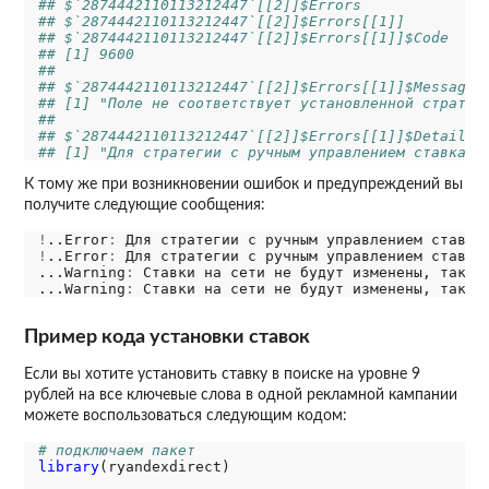
## $`2874442110113212447`[[2]]$Errors
## $`2874442110113212447`[[2]]$Errors[[1]]
## $`2874442110113212447`[[2]]$Errors[[1]]$Code
## [1] 9600
## 
## $`2874442110113212447`[[2]]$Errors[[1]]$Message
## [1] "Поле не соответствует установленной стратег
## 
## $`2874442110113212447`[[2]]$Errors[[1]]$Details
## [1] "Для стратегии с ручным управлением ставками
К тому же при возникновении ошибок и предупреждений вы
получите следующие сообщения:
!
..Error
:
!
..Error
:
 Для стратегии с ручным управлением ставкам
...Warning
:
 Ставки на сети не будут изменены, так ка
...Warning
:
Пример кода установки ставок
Если вы хотите установить ставку в поиске на уровне 9
рублей на все ключевые слова в одной рекламной кампании
можете воспользоваться следующим кодом:
# подключаем пакет
library
(ryandexdirect)
