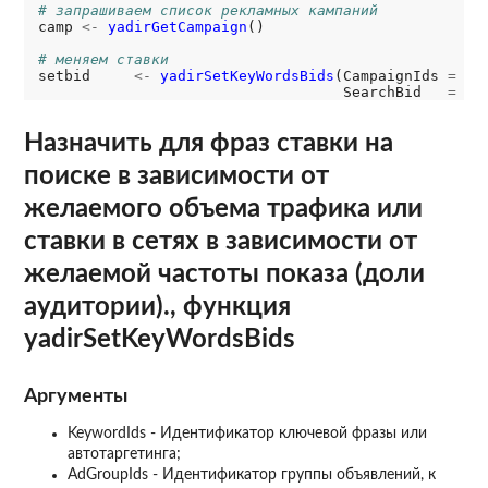
# запрашиваем список рекламных кампаний
camp 
<-
yadirGetCampaign
()

# меняем ставки
setbid     
<-
yadirSetKeyWordsBids
(CampaignIds 
=
 ca
                                   SearchBid   
=
9
Назначить для фраз ставки на
поиске в зависимости от
желаемого объема трафика или
ставки в сетях в зависимости от
желаемой частоты показа (доли
аудитории)., функция
yadirSetKeyWordsBids
Аргументы
KeywordIds - Идентификатор ключевой фразы или
автотаргетинга;
AdGroupIds - Идентификатор группы объявлений, к