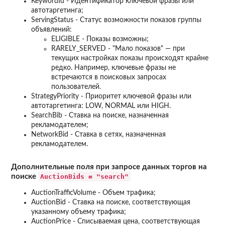
KeywordId - Идентификатор ключевой фразы или
автотаргетинга;
ServingStatus - Статус возможности показов группы
объявлений:
ELIGIBLE - Показы возможны;
RARELY_SERVED - "Мало показов" — при
текущих настройках показы происходят крайне
редко. Например, ключевые фразы не
встречаются в поисковых запросах
пользователей.
StrategyPriority - Приоритет ключевой фразы или
автотаргетинга: LOW, NORMAL или HIGH.
SearchBib - Ставка на поиске, назначенная
рекламодателем;
NetworkBid - Ставка в сетях, назначенная
рекламодателем.
Дополнительные поля при запросе данных торгов на
AuctionBids = "search"
поиске
AuctionTrafficVolume - Объем трафика;
AuctionBid - Ставка на поиске, соответствующая
указанному объему трафика;
AuctionPrice - Списываемая цена, соответствующая