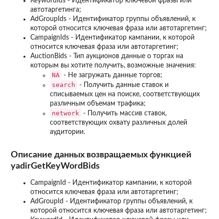
KeywordIds - Идентификатор ключевой фразы или
автотаргетинга;
AdGroupIds - Идентификатор группы объявлений, к
которой относится ключевая фраза или автотаргетинг;
CampaignIds - Идентификатор кампании, к которой
относится ключевая фраза или автотаргетинг;
AuctionBids - Тип аукционов данные о торгах на
которым вы хотите получить, возможные значения:
NA
- Не загружать данные торгов;
search
- Получить данные ставок и
списываемых цен на поиске, соответствующих
различным объемам трафика;
network
- Получить массив ставок,
соответствующих охвату различных долей
аудитории.
Описание данных возвращаемых функцией
yadirGetKeyWordBids
CampaignId - Идентификатор кампании, к которой
относится ключевая фраза или автотаргетинг;
AdGroupId - Идентификатор группы объявлений, к
которой относится ключевая фраза или автотаргетинг;