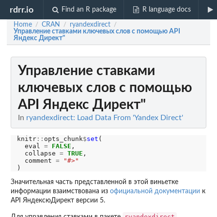
rdrr.io
Find an R package
R language docs
Home
CRAN
ryandexdirect
/
/
/
Управление ставками ключевых слов с помощью API
Яндекс Директ"
Управление ставками
ключевых слов с помощью
API Яндекс Директ"
In
ryandexdirect: Load Data From 'Yandex Direct'
knitr
::
opts_chunk
$
set
(

  eval 
=
FALSE
,

  collapse 
=
TRUE
,

  comment 
=
"#>"
Значительная часть представленной в этой виньетке
информации взаимствована из
официальной документации
к
API ЯндексюДирект версии 5.
ryandexdirect
Для управления ставками в пакете