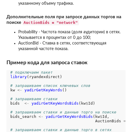
указанному объему трафика.
Дополнительные поля при запросе данных торгов на
AuctionBids = "network"
поиске
Probability - Частота показа (доля аудитории) в сетях.
Указывается в процентах от 0 до 100;
AuctionBid - Ставка в сетях, соответствующая
указанной частоте показа.
Пример кода для запроса ставок
# подключаем пакет
library
(ryandexdirect)

# запрашиваем список ключевых слов
kw 
<-
yadirGetKeyWords
()

# запрашиваем ставки
bids  
<-
yadirGetKeyWordsBids
(kw
$
Id)

# запрашиваем ставки и данные торго на поиске
bids_search 
<-
yadirGetKeyWordsBids
(kw
$
Id,

                                    AuctionBids 
=
"
# запрашиваем ставки и данные торго в сетях