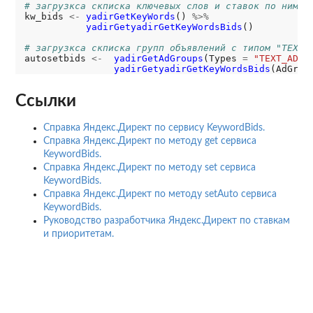
# загрузкса скписка ключевых слов и ставок по ним с
kw_bids 
<-
yadirGetKeyWords
() 
%>%
yadirGetyadirGetKeyWordsBids
()

# загрузкса скписка групп объявлений с типом "TEXT_
autosetbids 
<-
yadirGetAdGroups
(Types 
=
"TEXT_AD_G
yadirGetyadirGetKeyWordsBids
(AdGrou
Ссылки
Справка Яндекс.Директ по сервису KeywordBids.
Справка Яндекс.Директ по методу get сервиса
KeywordBids.
Справка Яндекс.Директ по методу set сервиса
KeywordBids.
Справка Яндекс.Директ по методу setAuto сервиса
KeywordBids.
Руководство разработчика Яндекс.Директ по ставкам
и приоритетам.