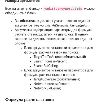
Наборы аргументов
yadirSetKeyWordsBids
Все аргументы функции
можно
объединить в блоки.
Вы
обязательно
должны указать только один из
аргументов:
KeywordIds
,
AdGroupIds
,
CampaignIds
.
Аргументы содержащие параметры для формулы
расчета ставок деляться на два блока. В одном
запросе вы должны использовать только один из
блоков.
Блок аргументов установки параметров для
формулы расчета ставок на поиске:
TargetTrafficVolume (
обязательный
)
SearchIncreasePercent
SearchBidCeiling
Блок аргументов установки параметров для
формулы расчета ставок в сетях:
TargetCoverage (
обязательный
)
NetworkIncreasePercent
NetworkBidCeiling
Формула расчета ставки