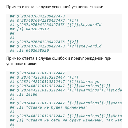
Пример ответа в случае успешной устновки ставки:
## $`2874076041280427473`
## $`2874076041280427473`[[1]]
## $`2874076041280427473`[[1]]$KeywordId
## [1] 6402098519
##
##
## $`2874076041280427473`[[2]]
## $`2874076041280427473`[[2]]$KeywordId
## [1] 6402098520
Пример ответа в случае ошибок и предупреждений при
устновке ставки:
## $`2874442110113212447`
## $`2874442110113212447`[[1]]
## $`2874442110113212447`[[1]]$Warnings
## $`2874442110113212447`[[1]]$Warnings[[1]]
## $`2874442110113212447`[[1]]$Warnings[[1]]$Code
## [1] 10160
## 
## $`2874442110113212447`[[1]]$Warnings[[1]]$Messag
## [1] "Ставка не будет применена"
## 
## $`2874442110113212447`[[1]]$Warnings[[1]]$Detail
## [1] "Ставки на сети не будут изменены, так как о
## 