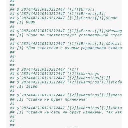
## 
## 
## $`2874442110113212447`[[1]]$Errors
## $`2874442110113212447`[[1]]$Errors[[1]]
## $`2874442110113212447`[[1]]$Errors[[1]]$Code
## [1] 9600
## 
## $`2874442110113212447`[[1]]$Errors[[1]]$Message
## [1] "Поле не соответствует установленной стратег
## 
## $`2874442110113212447`[[1]]$Errors[[1]]$Details
## [1] "Для стратегии с ручным управлением ставками
## 
## 
## 
## 
## $`2874442110113212447`[[2]]
## $`2874442110113212447`[[2]]$Warnings
## $`2874442110113212447`[[2]]$Warnings[[1]]
## $`2874442110113212447`[[2]]$Warnings[[1]]$Code
## [1] 10160
## 
## $`2874442110113212447`[[2]]$Warnings[[1]]$Messag
## [1] "Ставка не будет применена"
## 
## $`2874442110113212447`[[2]]$Warnings[[1]]$Detail
## [1] "Ставки на сети не будут изменены, так как о
## 
## 
## 