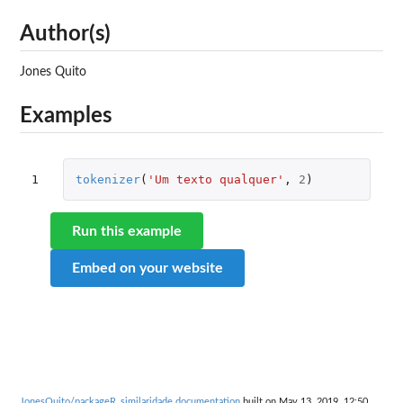
Author(s)
Jones Quito
Examples
1
tokenizer
(
'Um texto qualquer'
,
2
)
Run this example
Embed on your website
JonesQuito/packageR_similaridade documentation
built on May 13, 2019, 12:50