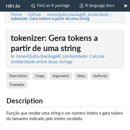
rdrr.io
Find an R package
R language docs
Home
GitHub
JonesQuito/packageR_similaridade
/
/
/
tokenizer
: Gera tokens a partir de uma string
tokenizer
: Gera tokens a
partir de uma string
In
JonesQuito/packageR_similaridade: Calcula
similaridade entre duas strings
Description
Usage
Arguments
Value
Author(s)
Examples
Description
Função que recebe uma string e um número inteiro e gera tokens
do tamanho indicado pelo inteiro recebido.