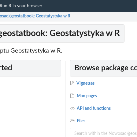
Run R in your browser
sad/geostatbook: Geostatystyka w R
eostatbook: Geostatystyka w R
yptu Geostatystyka w R.
rted
Browse package c
Vignettes
Man pages
API and functions
Files