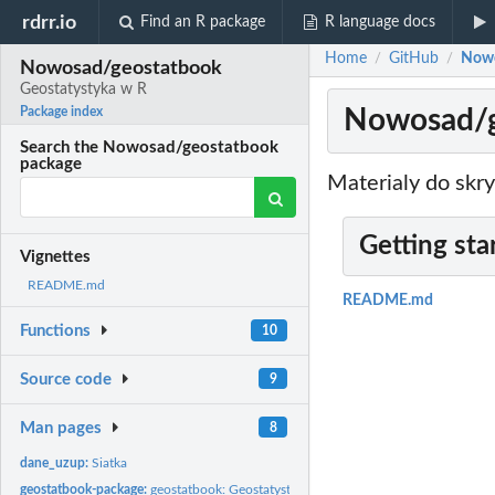
rdrr.io
Find an R package
R language docs
Home
GitHub
Nowo
/
/
Nowosad/geostatbook
Geostatystyka w R
Nowosad/g
Package index
Search the Nowosad/geostatbook
package
Materialy do skr
Getting sta
Vignettes
README.md
README.md
Functions
10
Source code
9
Man pages
8
dane_uzup:
Siatka
geostatbook-package:
geostatbook: Geostatystyka w R