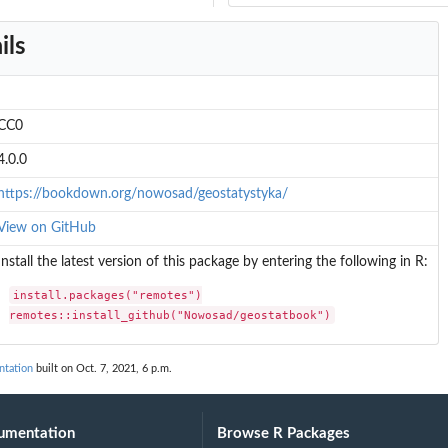
ils
CC0
4.0.0
https://bookdown.org/nowosad/geostatystyka/
View on GitHub
Install the latest version of this package by entering the following in R:
install.packages("remotes")

remotes::install_github("Nowosad/geostatbook")
tation
built on Oct. 7, 2021, 6 p.m.
umentation
Browse R Packages