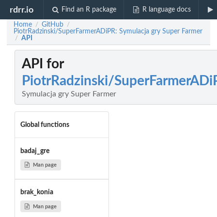
rdrr.io
Find an R package
R language docs
Home
GitHub
/
/
PiotrRadzinski/SuperFarmerADiPR: Symulacja gry Super Farmer
API
/
API for
PiotrRadzinski/SuperFarmerADi
Symulacja gry Super Farmer
Global functions
badaj_gre
Man page
brak_konia
Man page