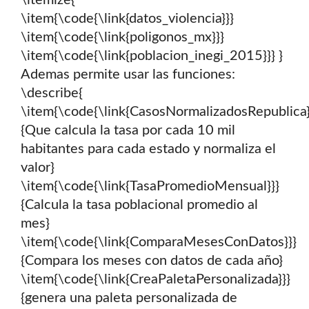
\itemize{
\item{\code{\link{datos_violencia}}}
\item{\code{\link{poligonos_mx}}}
\item{\code{\link{poblacion_inegi_2015}}} }
Ademas permite usar las funciones:
\describe{
\item{\code{\link{CasosNormalizadosRepublica}
{Que calcula la tasa por cada 10 mil
habitantes para cada estado y normaliza el
valor}
\item{\code{\link{TasaPromedioMensual}}}
{Calcula la tasa poblacional promedio al
mes}
\item{\code{\link{ComparaMesesConDatos}}}
{Compara los meses con datos de cada año}
\item{\code{\link{CreaPaletaPersonalizada}}}
{genera una paleta personalizada de