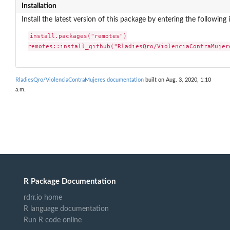
Installation
Install the latest version of this package by entering the following 
install.packages("remotes")

remotes::install_github("RladiesQro/ViolenciaContraMujer
RladiesQro/ViolenciaContraMujeres documentation
built on Aug. 3, 2020, 1:10
a.m.
R Package Documentation
rdrr.io home
R language documentation
Run R code online