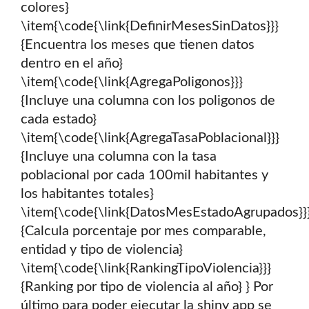
colores}
\item{\code{\link{DefinirMesesSinDatos}}}
{Encuentra los meses que tienen datos
dentro en el año}
\item{\code{\link{AgregaPoligonos}}}
{Incluye una columna con los poligonos de
cada estado}
\item{\code{\link{AgregaTasaPoblacional}}}
{Incluye una columna con la tasa
poblacional por cada 100mil habitantes y
los habitantes totales}
\item{\code{\link{DatosMesEstadoAgrupados}}
{Calcula porcentaje por mes comparable,
entidad y tipo de violencia}
\item{\code{\link{RankingTipoViolencia}}}
{Ranking por tipo de violencia al año} } Por
último para poder ejecutar la shiny app se