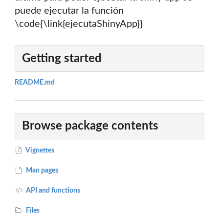
puede ejecutar la función
\code{\link{ejecutaShinyApp}}
Getting started
README.md
Browse package contents
Vignettes
Man pages
API and functions
Files