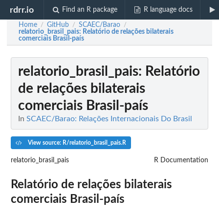
rdrr.io
Find an R package
R language docs
Home
GitHub
SCAEC/Barao
/
/
/
relatorio_brasil_pais
: Relatório de relações bilaterais
comerciais Brasil-país
relatorio_brasil_pais
: Relatório
de relações bilaterais
comerciais Brasil-país
In
SCAEC/Barao: Relações Internacionais Do Brasil
View source: R/relatorio_brasil_pais.R
relatorio_brasil_pais
R Documentation
Relatório de relações bilaterais
comerciais Brasil-país