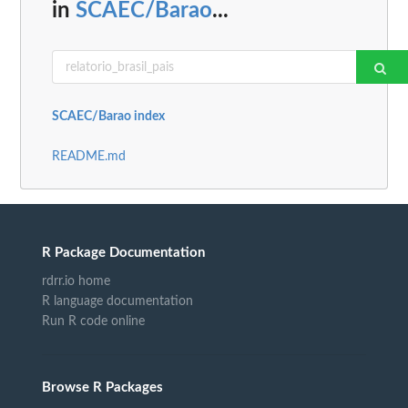
in
SCAEC/Barao
...
SCAEC/Barao index
README.md
R Package Documentation
rdrr.io home
R language documentation
Run R code online
Browse R Packages