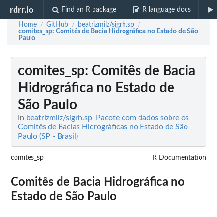
rdrr.io
Find an R package
R language docs
Home
GitHub
beatrizmilz/sigrh.sp
/
/
/
comites_sp
: Comitês de Bacia Hidrográfica no Estado de São
Paulo
comites_sp
: Comitês de Bacia
Hidrográfica no Estado de
São Paulo
In
beatrizmilz/sigrh.sp: Pacote com dados sobre os
Comitês de Bacias Hidrográficas no Estado de São
Paulo (SP - Brasil)
comites_sp
R Documentation
Comitês de Bacia Hidrográfica no
Estado de São Paulo