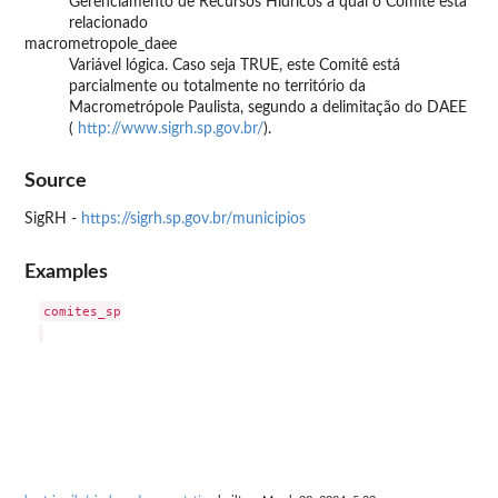
Gerenciamento de Recursos Hídricos à qual o Comitê está
relacionado
macrometropole_daee
Variável lógica. Caso seja TRUE, este Comitê está
parcialmente ou totalmente no território da
Macrometrópole Paulista, segundo a delimitação do DAEE
(
http://www.sigrh.sp.gov.br/
).
Source
SigRH -
https://sigrh.sp.gov.br/municipios
Examples
comites_sp
