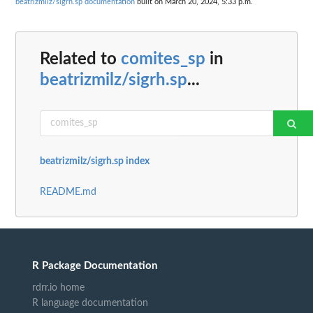
beatrizmilz/sigrh.sp documentation
built on March 20, 2024, 5:33 p.m.
Related to
comites_sp
in
beatrizmilz/sigrh.sp
...
beatrizmilz/sigrh.sp index
README.md
R Package Documentation
rdrr.io home
R language documentation