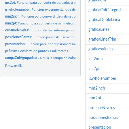
graficaCol
inc2pt:
Funcion para convertir de pulgadas a puntos
is.wholenumber:
Funcion experimental que determina cuando un dato es entero o
graficaColCategorias
mm2inch:
Funcion para convertir de milimetros a pulgadas
graficaDobleLinea
mm2pt:
Funcion para convertir de milimetros a puntos
graficaLinea
ordenarNiveles:
Funcion de uso interno para ordenar los niveles según los...
posicionesBarras:
Función para calcular vector de posiciones para las etiquetas...
graficaLineaTrim
presentacion:
Función para poner parametrización del formato de...
graficasVitales
pt2mm:
Convierte de puntos a milimetros
rampaColAgrupadas:
Calcula la rampa de colores para usar en las graficas de...
inc2mm
Browse all...
inc2pt
is.wholenumber
mm2inch
mm2pt
ordenarNiveles
posicionesBarras
presentacion