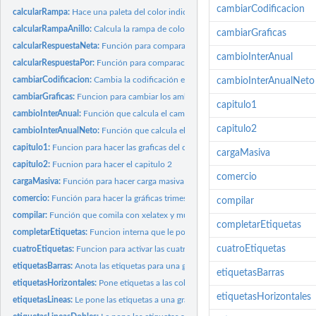
cambiarCodificacion
calcularRampa:
Hace una paleta del color indicado
calcularRampaAnillo:
Calcula la rampa de colores para usar en las graficas de...
cambiarGraficas
calcularRespuestaNeta:
Función para comparación de porcentajes, cuando los dat
cambioInterAnual
calcularRespuestaPor:
Función para comparación de porcentajes La cota sirve para
cambiarCodificacion:
Cambia la codificación en ciertas partes del data frame
cambioInterAnualNeto
cambiarGraficas:
Funcion para cambiar los ambitos de la graficas
capitulo1
cambioInterAnual:
Función que calcula el cambio interanual en porcentaje para...
capitulo2
cambioInterAnualNeto:
Función que calcula el cambio interanual neto para un dat
capitulo1:
Funcion para hacer las graficas del capitulo 1
cargaMasiva
capitulo2:
Fucnion para hacer el capitulo 2
comercio
cargaMasiva:
Función para hacer carga masiva de archivos CSV para su...
comercio:
Función para hacer la gráficas trimestrales de comercio...
compilar
compilar:
Función que comila con xelatex y muestra el resultado
completarEtiquetas
completarEtiquetas:
Funcion interna que le pone el relleno al vector de etiquetas..
cuatroEtiquetas
cuatroEtiquetas:
Funcion para activar las cuatro etiquetas, maximo y minimo.
etiquetasBarras:
Anota las etiquetas para una grafica de barras
etiquetasBarras
etiquetasHorizontales:
Pone etiquetas a las columnas en una grafica de columnas
etiquetasHorizontales
etiquetasLineas:
Le pone las etiquetas a una grafica de linea