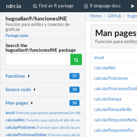
rdrr.io
Find an R package
R language docs
Home
GitHub
hugo
/
/
hugoallan9/funcionesINE
Funcion para estilos y creacion de
graficas
Man pages
Package index
Funcion para estilo
Search the
hugoallan9/funcionesINE package
anual
calcularAlto
Functions
57
calcularPosiciones
calcularPosicionesDobl
Source code
24
calcularRampa
Man pages
56
calcularRampaAnillo
anual:
Función para poner parametrización del formato anual
calcularRespuestaNeta
calcularAlto:
Función que calcula el alto de un cuadrado de texto dentro de...
calcularPosiciones:
Funcion que calcula las posiciones para las etiquetas en las...
calcularRespuestaPor
calcularPosicionesDobles:
Funcion que calcula las posiciones para las etiquetas en 