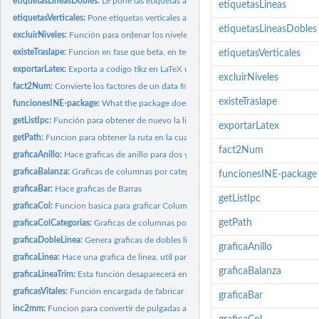
etiquetasLineasDobles:
Le pone las etiquetas a una grafica de linea
etiquetasLineas
etiquetasVerticales:
Pone etiquetas verticales a las columnas en una grafica de...
etiquetasLineasDobles
excluirNiveles:
Función para ordenar los niveles de un data frame excluyendo...
existeTraslape:
Funcion en fase que beta, en teoria mide el ancho de una...
etiquetasVerticales
exportarLatex:
Exporta a codigo tikz en LaTeX usando tikzDevice
excluirNiveles
fact2Num:
Convierte los factores de un data frame a datos numericos
existeTraslape
funcionesINE-package:
What the package does (short line) ~~ package title ~~
getListIpc:
Función para obtener de nuevo la lista de datos para el ipc
exportarLatex
getPath:
Funcion para obtener la ruta en la cual se exportan los csv
fact2Num
graficaAnillo:
Hace graficas de anillo para dos y tres categorias
graficaBalanza:
Graficas de columnas por categorias
funcionesINE-package
graficaBar:
Hace graficas de Barras
getListIpc
graficaCol:
Funcion basica para graficar Columnas
getPath
graficaColCategorias:
Graficas de columnas por categorias
graficaDobleLinea:
Genera graficas de dobles lineas en un mismo panel.
graficaAnillo
graficaLinea:
Hace una grafica de linea, util para series historicas
graficaBalanza
graficaLineaTrim:
Esta función desaparecerá en futuras versiones, deberá hacer...
graficasVitales:
Función encargada de fabricar las graficas para las...
graficaBar
inc2mm:
Funcion para convertir de pulgadas a milimetros