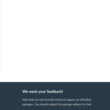
We want your feedback!
Note that we can't provide technical support on individual
packages. You should contact the package authors for that.