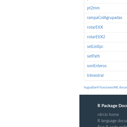
pt2mm
rampaColAgrupadas
rotarEtiX
rotarEtiX2
setListIpc
setPath
sonEnteros
trimestral
hugoallan9/funcionesINE docu
R Package Doc
rdrr.io home
R language docu