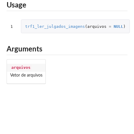
Usage
1
trf1_ler_julgados_imagens
(
arquivos
=
NULL
)
Arguments
arquivos
Vetor de arquivos