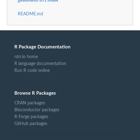
jjesusfilho/trf1 index
README.md
R Package Documentation
rdrr.io home
R language documentation
Run R code online
Browse R Packages
CRAN packages
Bioconductor packages
R-Forge packages
GitHub packages