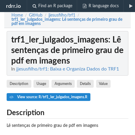
rdrr.io
Find an R package
R language docs
Home
GitHub
jjesusfilho/trf1
/
/
/
trf1_ler_julgados_imagens
: Lê sentenças de primeiro grau de
pdf em imagens
trf1_ler_julgados_imagens
: Lê
sentenças de primeiro grau de
pdf em imagens
In
jjesusfilho/trf1: Baixa e Organiza Dados do TRF1
Description
Usage
Arguments
Details
Value
View source: R/trf1_ler_julgados_imagens.R
Description
Lê sentenças de primeiro grau de pdf em imagens