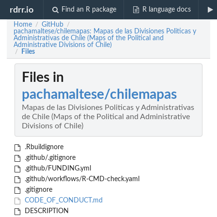
rdrr.io
Find an R package
R language docs
Home
GitHub
/
/
pachamaltese/chilemapas: Mapas de las Divisiones Politicas y
Administrativas de Chile (Maps of the Political and
Administrative Divisions of Chile)
Files
/
Files in
pachamaltese/chilemapas
Mapas de las Divisiones Politicas y Administrativas
de Chile (Maps of the Political and Administrative
Divisions of Chile)
.Rbuildignore
.github/.gitignore
.github/FUNDING.yml
.github/workflows/R-CMD-check.yaml
.gitignore
CODE_OF_CONDUCT.md
DESCRIPTION