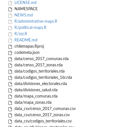
LICENSE.md
NAMESPACE
NEWS.md
R/administrative-maps.R
R/political-maps.R
R/zzz.R
README.md
chilemapas.Rproj
codemeta.json
data/censo_2017_comunas.rda
data/censo_2017_zonas.rda
data/codigos_territoriales.rda
data/codigos_territoriales_16r.rda
data/divisiones_electorales.rda
data/divisiones_salud.rda
data/mapa_comunas.rda
data/mapa_zonas.rda
data_csv/censo_2017_comunas.csv
data_csv/censo_2017_zonas.csv
data_csv/codigos_territoriales.csv