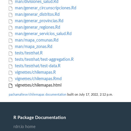
man/divisiones_salud.Rd
man/generar_circunscripciones.Rd
man/generar_distritos.Rd
man/generar_provincias.Rd
man/generar_regiones.Rd
man/generar_servicios_salud.Rd
man/mapa_comunas.Rd
man/mapa_zonas.Rd
tests/testthat.R
tests/testthat/test-aggregation.R
tests/testthat/test-data.R
vignettes/chilemapas.R
vignettes/chilemapas.Rmd
vignettes/chilemapas.html
pachamaltese/chilemapas documentation
built on July 17, 2022, 2:12 p.m.
R Package Documentation
rdrr.io home