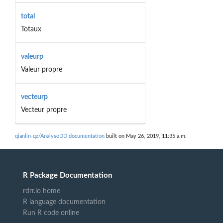
total
Totaux
valeurp
Valeur propre
vecteurp
Vecteur propre
qianlin-qz/AnalyseDD documentation
built on May 26, 2019, 11:35 a.m.
R Package Documentation
rdrr.io home
R language documentation
Run R code online