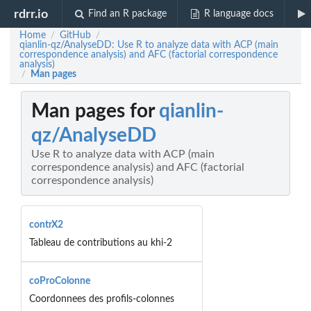
rdrr.io
Find an R package
R language docs
Home
GitHub
/
/
qianlin-qz/AnalyseDD: Use R to analyze data with ACP (main
correspondence analysis) and AFC (factorial correspondence
analysis)
Man pages
/
Man pages for
qianlin-
qz/AnalyseDD
Use R to analyze data with ACP (main
correspondence analysis) and AFC (factorial
correspondence analysis)
contrX2
Tableau de contributions au khi-2
coProColonne
Coordonnees des profils-colonnes