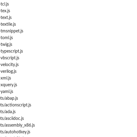
cl.js
ex.js
ext.js
xtile.js
msnippet.js
oml.js
wig.js
pescript.js
bscript.js
locity.js
rilog.js
ml.js
query.js
aml.js
s/abap.js
/actionscript.js
s/ada.js
s/asciidoc.js
s/assembly_x86.js
s/autohotkey.js