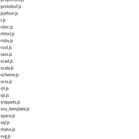
roperties.js
rotobuf.js
python.js
.js
doc.js
html.js
uby.js
ust.js
ass.js
cad.js
cala.js
scheme.js
css.js
h.js
js.js
nippets.js
oy_template.js
pace.js
ql.js
tylus.js
vg.js