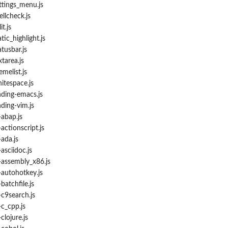
tings_menu.js
llcheck.js
t.js
ic_highlight.js
tusbar.js
tarea.js
melist.js
tespace.js
ding-emacs.js
ing-vim.js
abap.js
tionscript.js
da.js
sciidoc.js
ssembly_x86.js
utohotkey.js
tchfile.js
9search.js
_cpp.js
lojure.js