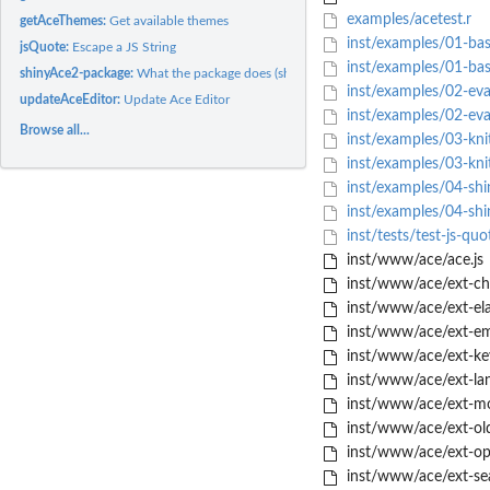
examples/acetest.r
getAceThemes:
Get available themes
inst/examples/01-basi
jsQuote:
Escape a JS String
inst/examples/01-bas
shinyAce2-package:
What the package does (short line) ~~ package title ~~
inst/examples/02-eval
updateAceEditor:
Update Ace Editor
inst/examples/02-eva
Browse all...
inst/examples/03-knit
inst/examples/03-knit
inst/examples/04-shin
inst/examples/04-shin
inst/tests/test-js-quo
inst/www/ace/ace.js
inst/www/ace/ext-ch
inst/www/ace/ext-elas
inst/www/ace/ext-em
inst/www/ace/ext-ke
inst/www/ace/ext-lan
inst/www/ace/ext-mod
inst/www/ace/ext-old_
inst/www/ace/ext-opt
inst/www/ace/ext-sea