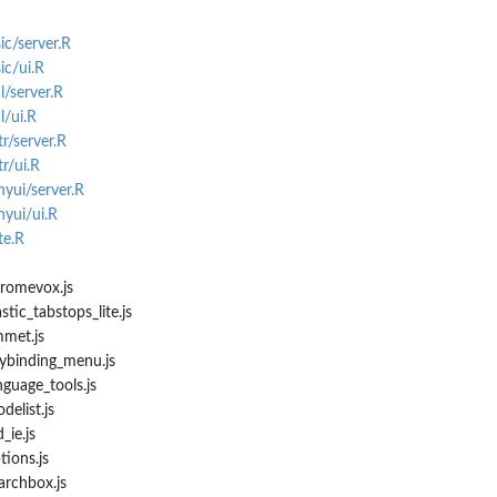
c/server.R
ic/ui.R
/server.R
l/ui.R
r/server.R
r/ui.R
yui/server.R
yui/ui.R
te.R
romevox.js
tic_tabstops_lite.js
met.js
ybinding_menu.js
guage_tools.js
elist.js
ie.js
ions.js
rchbox.js