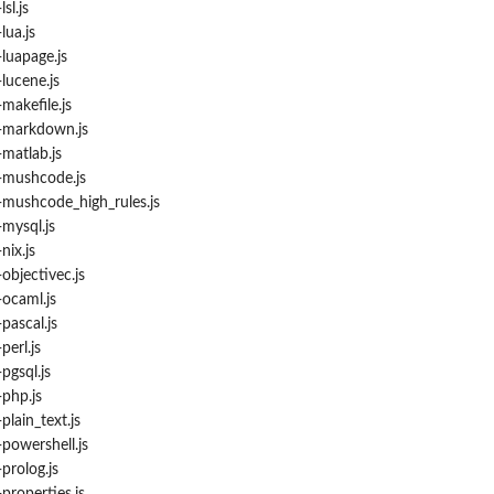
l.js
ua.js
uapage.js
ucene.js
akefile.js
markdown.js
atlab.js
mushcode.js
ushcode_high_rules.js
ysql.js
ix.js
bjectivec.js
ocaml.js
ascal.js
erl.js
gsql.js
php.js
ain_text.js
owershell.js
rolog.js