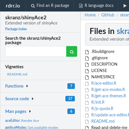
rdrr.io
Find an R package
R language docs
Home
GitHub
skra
/
/
skranz/shinyAce2
Extended version of shinyAce
Files in
skr
Package index
Search the skranz/shinyAce2
Extended version o
package
.Rbuildignore
.gitignore
DESCRIPTION
Vignettes
LICENSE
README.md
NAMESPACE
R/ace-editor.R
Functions
7
R/get-ace-modes.R
R/get-ace-themes.R
Source code
17
R/init.R
R/js-quote.R
Man pages
6
R/update-ace-editor.
aceEditor:
Render Ace
README.md
getAceModes:
Get available modes
Read-and-delete-me