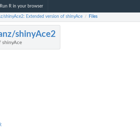
Run R in your browser
nz/shinyAce2: Extended version of shinyAce
Files
/
anz/shinyAce2
f shinyAce
R