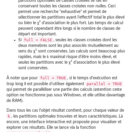
partitions optimales de classes croisées se fait en
conservant toutes les classes croisées non nulles. Ceci
permet une recherche "exhaustive" et permet de
sélectionner les partitions ayant l'effectif total le plus élevé
ou bien le χ² d'association le plus fort. Les temps de calcul
peuvent cependant être longs si le nombre de classes de
départ est important.
full = FALSE
Si
, seules les classes croisées dont les
deux memebres sont les plus associés mutuellement au
sens du χ² sont conservées. Les calculs sont beaucoup plus
rapides, mais le
k
maximal risque d'être moins élevé, et
seules les partitions avec le χ² d'association le plus élevé
sont conservées.
full = TRUE
À noter que pour
, si le temps d'exécution est
parallel = TRUE
trop long il est possible d'utiliser également
qui permet de paralléliser une partie des calculs (attention cette
option ne fonctionne pas sous Windows, et elle utilise davantage
de RAM).
Dans tous les cas l'objet résultat contient, pour chaque valeur de
k
, les partitions optimales trouvées et leurs caractéristiques. Là
encore, une interface interactive est proposée pour visualiser et
explorer ces résultats. Elle se lance via la fonction