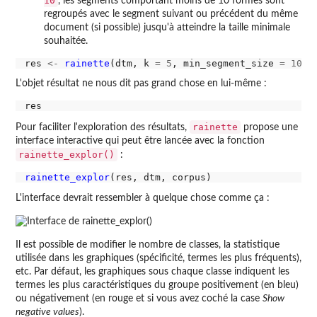
10
, les segments comportant moins de 10 formes sont
regroupés avec le segment suivant ou précédent du même
document (si possible) jusqu'à atteindre la taille minimale
souhaitée.
res 
<-
rainette
(dtm, k 
=
5
, min_segment_size 
=
10
, 
L'objet résultat ne nous dit pas grand chose en lui-même :
rainette
Pour faciliter l'exploration des résultats,
propose une
interface interactive qui peut être lancée avec la fonction
rainette_explor()
:
rainette_explor
L'interface devrait ressembler à quelque chose comme ça :
Il est possible de modifier le nombre de classes, la statistique
utilisée dans les graphiques (spécificité, termes les plus fréquents),
etc. Par défaut, les graphiques sous chaque classe indiquent les
termes les plus caractéristiques du groupe positivement (en bleu)
ou négativement (en rouge et si vous avez coché la case
Show
negative values
).