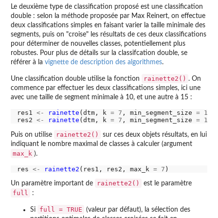
Le deuxième type de classification proposé est une classification
double : selon la méthode proposée par Max Reinert, on effectue
deux classifications simples en faisant varier la taille minimale des
segments, puis on "croise" les résultats de ces deux classifications
pour déterminer de nouvelles classes, potentiellement plus
robustes. Pour plus de détails sur la classifcation double, se
référer à la
vignette de description des algorithmes
.
rainette2()
Une classification double utilise la fonction
. On
commence par effectuer les deux classifications simples, ici une
avec une taille de segment minimale à 10, et une autre à 15 :
res1 
<-
rainette
(dtm, k 
=
7
, min_segment_size 
=
10
)

res2 
<-
rainette
(dtm, k 
=
7
, min_segment_size 
=
15
rainette2()
Puis on utilise
sur ces deux objets résultats, en lui
indiquant le nombre maximal de classes à calculer (argument
max_k
).
res 
<-
rainette2
(res1, res2, max_k 
=
7
rainette2()
Un paramètre important de
est le paramètre
full
:
full = TRUE
Si
(valeur par défaut), la sélection des