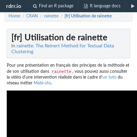
rdrr.io
Find an R package
R language docs
Home
CRAN
rainette
[fr] Utilisation de rainette
/
/
/
[fr] Utilisation de rainette
In
rainette: The Reinert Method for Textual Data
Clustering
Pour une présentation en français des principes de la méthode et
rainette
de son utilisation dans
, vous pouvez aussi consulter
la vidéo d'une intervention réalisée dans le cadre d'
un tuto
du
réseau métier
Mate-shs
.