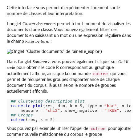
Cette interface vous permet d'expérimenter librement sur le
nombre de classes et leur interprétation.
L'onglet
Cluster documents
permet à tout moment de visualiser les
documents d'une classe. Vous pouvez également filtrer ces
documents en saisissant un mot ou une expression régulière dans
le champ
Filter by term
:
Dans l'onglet
Summary
, vous pouvez également cliquer sur
Get R
code
pour obtenir le code R correspondant au graphique
cutree
actuellement affiché, ainsi que la commande
qui vous
permet de récupérer les groupes d'appartenance de chaque
document du corpus, là aussi selon le nombre de groupes
actuellement affichés.
## Clustering description plot
rainette_plot
(res, dtm, k 
=
5
, type 
=
"bar"
, n_term
    measure 
=
"chi2"
, show_negative 
=
"TRUE"
, text_
## Groups 
cutree
(res, k 
=
5
cutree
Vous pouvez par exemple utiliser l'appel de
pour ajouter
comme nouvelle métadonnée du corpus le groupe