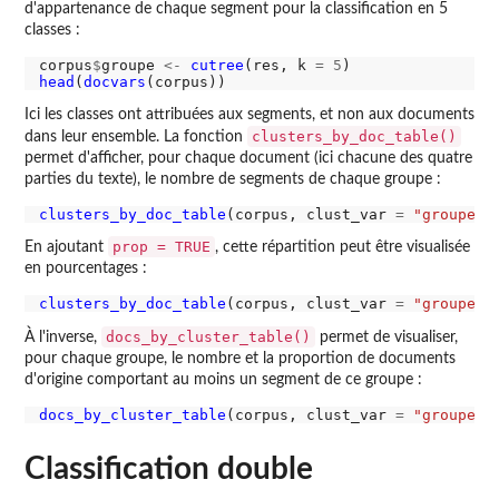
d'appartenance de chaque segment pour la classification en 5
classes :
corpus
$
groupe 
<-
cutree
(res, k 
=
5
head
(
docvars
Ici les classes ont attribuées aux segments, et non aux documents
clusters_by_doc_table()
dans leur ensemble. La fonction
permet d'afficher, pour chaque document (ici chacune des quatre
parties du texte), le nombre de segments de chaque groupe :
clusters_by_doc_table
(corpus, clust_var 
=
"groupe"
prop = TRUE
En ajoutant
, cette répartition peut être visualisée
en pourcentages :
clusters_by_doc_table
(corpus, clust_var 
=
"groupe"
,
docs_by_cluster_table()
À l'inverse,
permet de visualiser,
pour chaque groupe, le nombre et la proportion de documents
d'origine comportant au moins un segment de ce groupe :
docs_by_cluster_table
(corpus, clust_var 
=
"groupe"
Classification double