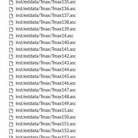
inst/extdata/Tmax/Tmax135.asc
inst/extdata/Tmax/Tmax136.asc
inst/extdata/Tmax/Tmax137.asc
inst/extdata/Tmax/Tmax138.asc
inst/extdata/Tmax/Tmax139.asc
inst/extdata/Tmax/Tmax14.asc
inst/extdata/Tmax/Tmax140.asc
inst/extdata/Tmax/Tmax141.asc
inst/extdata/Tmax/Tmax142.asc
inst/extdata/Tmax/Tmax143.asc
inst/extdata/Tmax/Tmax144.asc
inst/extdata/Tmax/Tmax145.asc
inst/extdata/Tmax/Tmax146.asc
inst/extdata/Tmax/Tmax147.asc
inst/extdata/Tmax/Tmax148.asc
inst/extdata/Tmax/Tmax149.asc
inst/extdata/Tmax/Tmax15.asc
inst/extdata/Tmax/Tmax150.asc
inst/extdata/Tmax/Tmax151.asc
inst/extdata/Tmax/Tmax152.asc
inst/extdata/Tmax/Tmax153.asc