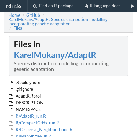
rdrr.io
Find an R package
R language docs
Home
GitHub
/
/
KarelMokany/AdaptR: Species distribution modelling
incorporating genetic adaptation
Files
/
Files in
KarelMokany/AdaptR
Species distribution modelling incorporating
genetic adaptation
.Rbuildignore
.gitignore
AdaptR.Rproj
DESCRIPTION
NAMESPACE
R/AdaptR_run.R
R/CompactGrids_run.R
R/Dispersal_Neighbourhood.R
R/MapSingleRun.R