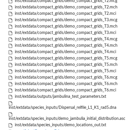
inst/extdata/compact_grids/demo_compact_grids_T2.mcg
inst/extdata/compact_grids/demo_compact_grids_T2.mch
inst/extdata/compact_grids/demo_compact_grids_T2.mci
inst/extdata/compact_grids/demo_compact_grids_T3.mcg
inst/extdata/compact_grids/demo_compact_grids_T3.mch
inst/extdata/compact_grids/demo_compact_grids_T3.mci
inst/extdata/compact_grids/demo_compact_grids_T4.mcg
inst/extdata/compact_grids/demo_compact_grids_T4.mch
inst/extdata/compact_grids/demo_compact_grids_T4.mci
inst/extdata/compact_grids/demo_compact_grids_T5.mcg
inst/extdata/compact_grids/demo_compact_grids_T5.mch
inst/extdata/compact_grids/demo_compact_grids_T5.mci
inst/extdata/compact_grids/demo_compact_grids_T6.mcg
inst/extdata/compact_grids/demo_compact_grids_T6.mch
inst/extdata/compact_grids/demo_compact_grids_T6.mci
inst/extdata/outputs/jambulina_test_parameters.txt
inst/extdata/species_inputs/Dispersal_relfile_L1_K1_rad5.dna
inst/extdata/species_inputs/demo_jambulia_initial_distribution.asc
inst/extdata/species_inputs/demo_locations_out.txt