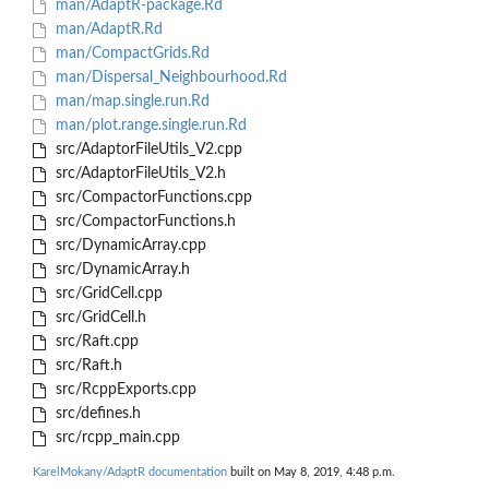
man/AdaptR-package.Rd
man/AdaptR.Rd
man/CompactGrids.Rd
man/Dispersal_Neighbourhood.Rd
man/map.single.run.Rd
man/plot.range.single.run.Rd
src/AdaptorFileUtils_V2.cpp
src/AdaptorFileUtils_V2.h
src/CompactorFunctions.cpp
src/CompactorFunctions.h
src/DynamicArray.cpp
src/DynamicArray.h
src/GridCell.cpp
src/GridCell.h
src/Raft.cpp
src/Raft.h
src/RcppExports.cpp
src/defines.h
src/rcpp_main.cpp
KarelMokany/AdaptR documentation
built on May 8, 2019, 4:48 p.m.