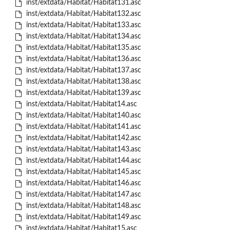
inst/extdata/Habitat/Habitat131.asc
inst/extdata/Habitat/Habitat132.asc
inst/extdata/Habitat/Habitat133.asc
inst/extdata/Habitat/Habitat134.asc
inst/extdata/Habitat/Habitat135.asc
inst/extdata/Habitat/Habitat136.asc
inst/extdata/Habitat/Habitat137.asc
inst/extdata/Habitat/Habitat138.asc
inst/extdata/Habitat/Habitat139.asc
inst/extdata/Habitat/Habitat14.asc
inst/extdata/Habitat/Habitat140.asc
inst/extdata/Habitat/Habitat141.asc
inst/extdata/Habitat/Habitat142.asc
inst/extdata/Habitat/Habitat143.asc
inst/extdata/Habitat/Habitat144.asc
inst/extdata/Habitat/Habitat145.asc
inst/extdata/Habitat/Habitat146.asc
inst/extdata/Habitat/Habitat147.asc
inst/extdata/Habitat/Habitat148.asc
inst/extdata/Habitat/Habitat149.asc
inst/extdata/Habitat/Habitat15.asc