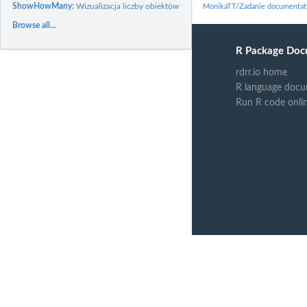
ShowHowMany:
Wizualizacja liczby obiektów
MonikaTT/Zadanie documentat
Browse all...
R Package Doc
rdrr.io home
R language docu
Run R code onli