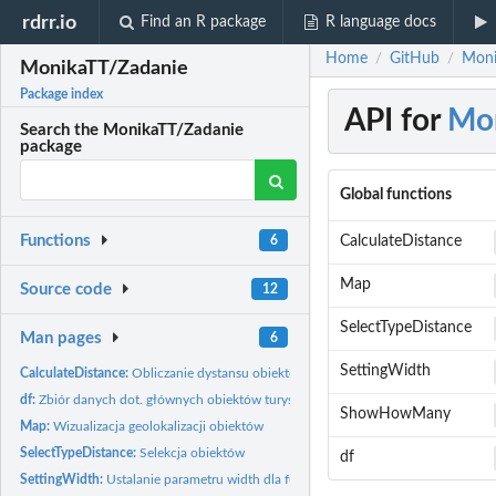
rdrr.io
Find an R package
R language docs
Home
GitHub
Moni
/
/
MonikaTT/Zadanie
Package index
API for
Mo
Search the MonikaTT/Zadanie
package
Global functions
Functions
CalculateDistance
6
Map
Source code
12
SelectTypeDistance
Man pages
6
SettingWidth
CalculateDistance:
Obliczanie dystansu obiektów geograficznych od centrum...
df:
Zbiór danych dot. głównych obiektów turystycznych Krakowa i...
ShowHowMany
Map:
Wizualizacja geolokalizacji obiektów
SelectTypeDistance:
Selekcja obiektów
df
SettingWidth:
Ustalanie parametru width dla funkcji geom_bar