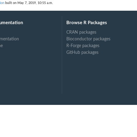
ion
built on May 7, 2019, 10:55 a.m.
umentation
Browse R Packages
CRAN packages
mentation
Bioconductor packages
ne
R-Forge packages
GitHub packages