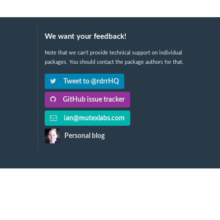
We want your feedback!
Note that we can't provide technical support on individual
packages. You should contact the package authors for that.
Tweet to @rdrrHQ
GitHub issue tracker
ian@mutexlabs.com
Personal blog