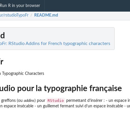
Run R in your browser
ur/rstudioTypoFr
README.md
/
d
oFr: RStudio Addins for French typographic characters
r
h Typographic Characters
udio pour la typographie française
RStudio
 greffons (ou
addins
) pour
permettant d’insérer : - un espace i
un espace insécable - un guillemet fermant suivi d’un espace insécable - 