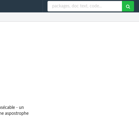
nsécable - un
une aspostrophe