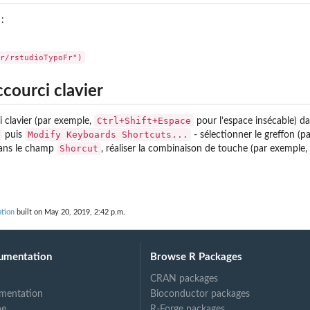
 :
courci clavier
Ctrl+Shift+Espace
i clavier (par exemple,
pour l’espace insécable) d
Modify Keyboards Shortcuts...
puis
- sélectionner le greffon (
Shorcut
dans le champ
, réaliser la combinaison de touche (par exemple,
tion
built on May 20, 2019, 2:42 p.m.
umentation
Browse R Packages
CRAN packages
mentation
Bioconductor packages
ne
R-Forge packages