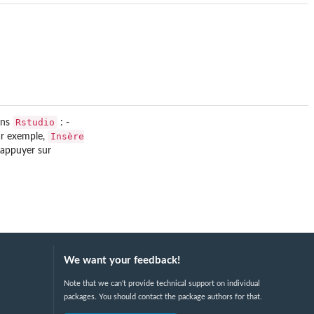
Rstudio
ans
: -
Insère
par exemple,
 appuyer sur
We want your feedback!
Note that we can't provide technical support on individual
packages. You should contact the package authors for that.