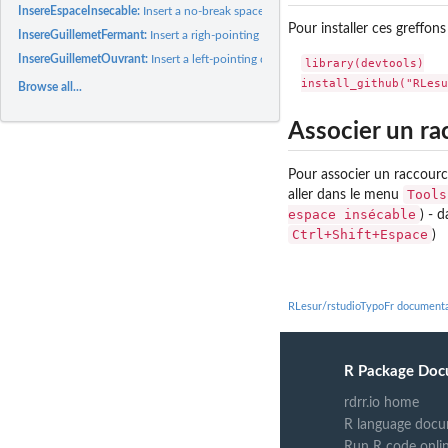
InsereEspaceInsecable:
Insert a no-break space
Pour installer ces greffons
InsereGuillemetFermant:
Insert a righ-pointing double quotation marks
InsereGuillemetOuvrant:
Insert a left-pointing double quotation mark
library(devtools)

Browse all...
Associer un rac
Pour associer un raccourc
Tools
aller dans le menu
espace insécable
) - 
Ctrl+Shift+Espace
)
RLesur/rstudioTypoFr documenta
R Package Doc
rdrr.io home
R language docu
Run R code onli