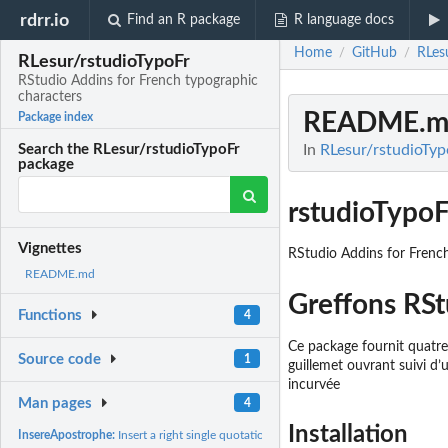
rdrr.io
Find an R package
R language docs
Home
GitHub
RLes
/
/
RLesur/rstudioTypoFr
RStudio Addins for French typographic
characters
README.m
Package index
In
RLesur/rstudioTyp
Search the RLesur/rstudioTypoFr
package
rstudioTypoF
Vignettes
RStudio Addins for Frenc
README.md
Greffons RSt
Functions
4
Ce package fournit quatre
Source code
1
guillemet ouvrant suivi d’
incurvée
Man pages
4
Installation
InsereApostrophe:
Insert a right single quotation mark