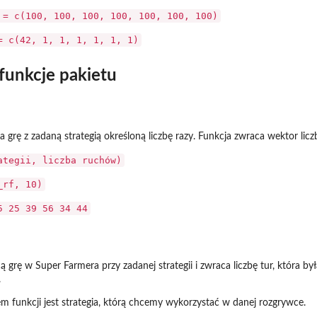
 = c(100, 100, 100, 100, 100, 100, 100)
= c(42, 1, 1, 1, 1, 1, 1)
funkcje pakietu
a grę z zadaną strategią określoną liczbę razy. Funkcja zwraca wektor li
ategii, liczba ruchów)
_rf, 10)
5 25 39 56 34 44
ą grę w Super Farmera przy zadanej strategii i zwraca liczbę tur, która b
.
unkcji jest strategia, którą chcemy wykorzystać w danej rozgrywce.