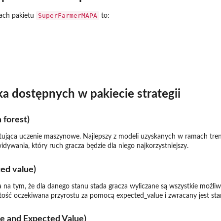
SuperFarmerMAPA
ach pakietu
to:
a dostępnych w pakiecie strategii
 forest)
stująca uczenie maszynowe. Najlepszy z modeli uzyskanych w ramach tren
ywania, który ruch gracza będzie dla niego najkorzystniejszy.
ed value)
ca na tym, że dla danego stanu stada gracza wyliczane są wszystkie możl
tość oczekiwana przyrostu za pomocą expected_value i zwracany jest sta
e and Expected Value)