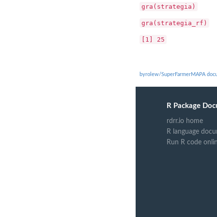
gra(strategia)
gra(strategia_rf)
[1] 25
byrolew/SuperFarmerMAPA docu
R Package Doc
rdrr.io home
R language docu
Run R code onli