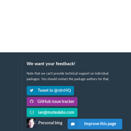
We want your feedback!
Note that we can't provide technical support on individual
packages. You should contact the package authors for that.
Tweet to @rdrrHQ
GitHub issue tracker
ian@mutexlabs.com
Personal blog
Improve this page