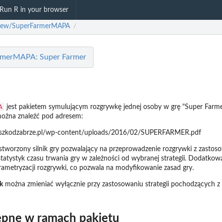
Run R in your browser
lew/SuperFarmerMAPA
/
rmerMAPA: Super Farmer
A
jest pakietem symulującym rozgrywkę jednej osoby w grę "Super Farme
 można znaleźć pod adresem:
zeszkodzabrze.pl/wp-content/uploads/2016/02/SUPERFARMER.pdf
stworzony silnik gry pozwalający na przeprowadzenie rozgrywki z zasto
 statystyk czasu trwania gry w zależności od wybranej strategii. Dodatkow
rametryzacji rozgrywki, co pozwala na modyfikowanie zasad gry.
k
można zmieniać wyłącznie przy zastosowaniu strategii pochodzących z 
tępne w ramach pakietu