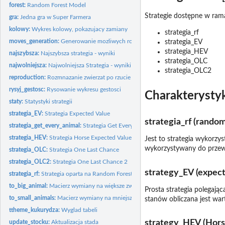
forest:
Random Forest Model
Strategie dostępne w ram
gra:
Jedna gra w Super Farmera
kolowy:
Wykres kolowy, pokazujacy zamiany
strategia_rf
moves_generation:
Generowanie mozliwych rochow
strategia_EV
strategia_HEV
najszybsza:
Najszybsza strategia - wyniki
strategia_OLC
najwolniejsza:
Najwolniejsza Strategia - wyniki
strategia_OLC2
reproduction:
Rozmnazanie zwierzat po rzucie
rysyj_gestosc:
Rysowanie wykresu gestosci
Charakterystyk
staty:
Statystyki strategii
strategia_EV:
Strategia Expected Value
strategia_rf (random
strategia_get_every_animal:
Strategia Get Every Animal
strategia_HEV:
Strategia Horse Expected Value
Jest to strategia wykorzy
wykorzystywany do przewid
strategia_OLC:
Strategia One Last Chance
strategia_OLC2:
Strategia One Last Chance 2
strategy_EV (expect
strategia_rf:
Strategia oparta na Random Forest
to_big_animal:
Macierz wymiany na większe zwierzę
Prosta strategia polegają
to_small_animals:
Macierz wymiany na mniejsze zwierzęta
stanów obliczana jest war
ttheme_kukurydza:
Wyglad tabeli
strategy_HEV (Hors
update_stocku:
Aktualizacja stada