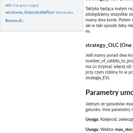
win:
Czy gracz wygral
Taktyka będąca małym rozs
wizytowka_KukurydzaNaPizzy:
Wizytowka
zdobędziemy wszystkie zwi
mamy dwa konie. Potem na z
Browse all...
ale w taki sposób żeby ni
ev.
strategy_OLC (One 
Jeśli mamy ponad dwa konie
number_of_rabbits_to_prote
ma co trzymać więcej niż 
przy czym robimy to w przy
strategia_EV).
Parametry umo
Jednym ze sposobów modyfi
gatunku. Inne parametry n
Uwaga:
Kolejność zwierząt
Uwaga:
Wektor
max_stoc