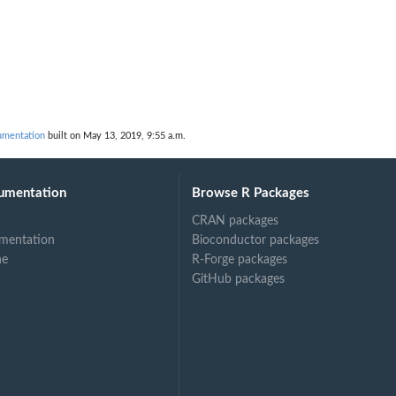
mentation
built on May 13, 2019, 9:55 a.m.
umentation
Browse R Packages
CRAN packages
mentation
Bioconductor packages
ne
R-Forge packages
GitHub packages