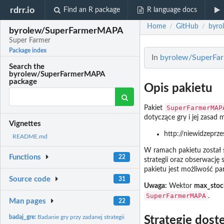
rdrr.io
Find an R package
R language docs
Home
GitHub
byro
/
/
byrolew/SuperFarmerMAPA
Super Farmer
Package index
In
byrolew/SuperFa
Search the
byrolew/SuperFarmerMAPA
package
Opis pakietu
SuperFarmerMAP
Pakiet
dotyczące gry i jej zasad
Vignettes
http://niewidzepr
README.md
W ramach pakietu został 
Functions
22
strategii oraz obserwację
pakietu jest możliwość pa
Source code
31
Uwaga:
Wektor
max_stoc
SuperFarmerMAPA
.
Man pages
22
badaj_gre:
Badanie gry przy zadanej strategii
Strategie dos