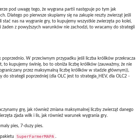
ierze pod uwagę tego, że wygrana partii następuje po tym jak
h. Dlatego po pierwsze skupiamy się na zakupie reszty zwierząt jeśli
i stać nas na wygranie gry, to kupujemy wszystkie zwierzęta po kolei,
łi żaden z powyższych warunków nie zachodzi, to wracamy do strategii
 jak poprzednio. W przeciwnym przypadku jeśli liczba królików przekracza
st, to kupujemy świnię, bo to obniża liczbę królików (zauważmy, że nie
 ograniczany przez maksymalną liczbę królików w stadzie głównym)),
y do strategii poprzedniej (dla OLC jest to strategia_HEV, dla OLC2 -
aczynamy grę, jak również zmiana maksymalnej liczby zwierząt danego
zęta zjada wilk i lis, jak również warunek wygrania gry.
maly pies, 7-duzy pies.
SuperFarmerMAPA
 pakietu
.