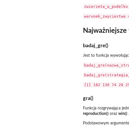
zwierzeta_w_pudelku
warunek_zwyciestwa 
Najważniejsze 
badaj_gre()
Jest to funkcja wywołując
badaj_gre(nazwa_str
badaj_gre(strategia
[1] 182 130 74 28 2
gra()
Funkcja rozgrywająca jedn
reproduction()
oraz
win()
Podstawowym argumentem f