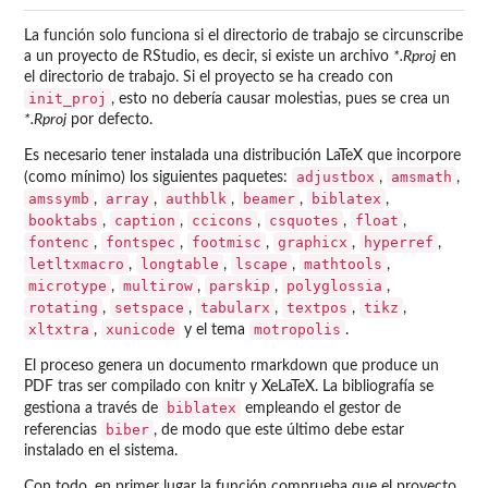
La función solo funciona si el directorio de trabajo se circunscribe
a un proyecto de RStudio, es decir, si existe un archivo
*.Rproj
en
el directorio de trabajo. Si el proyecto se ha creado con
init_proj
, esto no debería causar molestias, pues se crea un
*.Rproj
por defecto.
Es necesario tener instalada una distribución LaTeX que incorpore
adjustbox
amsmath
(como mínimo) los siguientes paquetes:
,
,
amssymb
array
authblk
beamer
biblatex
,
,
,
,
,
booktabs
caption
ccicons
csquotes
float
,
,
,
,
,
fontenc
fontspec
footmisc
graphicx
hyperref
,
,
,
,
,
letltxmacro
longtable
lscape
mathtools
,
,
,
,
microtype
multirow
parskip
polyglossia
,
,
,
,
rotating
setspace
tabularx
textpos
tikz
,
,
,
,
,
xltxtra
xunicode
motropolis
,
y el tema
.
El proceso genera un documento rmarkdown que produce un
PDF tras ser compilado con knitr y XeLaTeX. La bibliografía se
biblatex
gestiona a través de
empleando el gestor de
biber
referencias
, de modo que este último debe estar
instalado en el sistema.
Con todo, en primer lugar la función comprueba que el proyecto