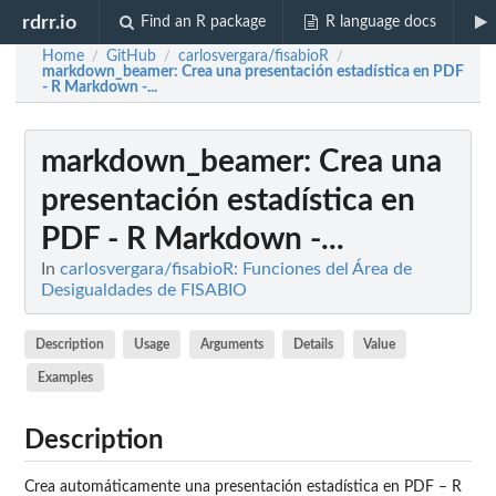
rdrr.io
Find an R package
R language docs
Home
GitHub
carlosvergara/fisabioR
/
/
/
markdown_beamer
: Crea una presentación estadística en PDF
- R Markdown -...
markdown_beamer
: Crea una
presentación estadística en
PDF - R Markdown -...
In
carlosvergara/fisabioR: Funciones del Área de
Desigualdades de FISABIO
Description
Usage
Arguments
Details
Value
Examples
Description
Crea automáticamente una presentación estadística en PDF – R