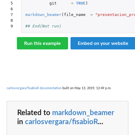
5

git
=
TRUE
)
6

7

markdown_beamer
(
file_name
=
"presentacion_pr
8

9
## End(Not run)
Run this example
Embed on your website
carlosvergara/fisabioR documentation
built on May 13, 2019, 12:49 p.m.
Related to
markdown_beamer
in
carlosvergara/fisabioR
...