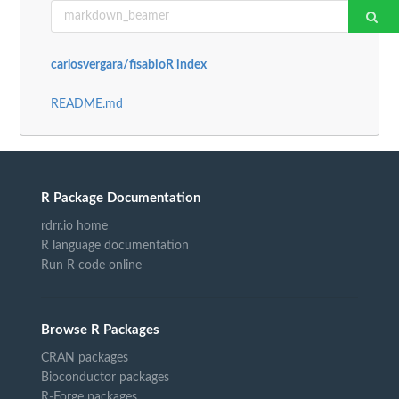
carlosvergara/fisabioR index
README.md
R Package Documentation
rdrr.io home
R language documentation
Run R code online
Browse R Packages
CRAN packages
Bioconductor packages
R-Forge packages