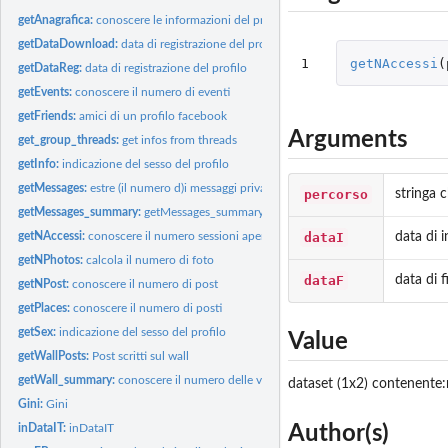
getAnagrafica:
conoscere le informazioni del profilo
getDataDownload:
data di registrazione del profilo
1
getNAccessi
(
getDataReg:
data di registrazione del profilo
getEvents:
conoscere il numero di eventi
getFriends:
amici di un profilo facebook
Arguments
get_group_threads:
get infos from threads
getInfo:
indicazione del sesso del profilo
getMessages:
estre (il numero d)i messaggi privati
percorso
stringa c
getMessages_summary:
getMessages_summary
dataI
data di i
getNAccessi:
conoscere il numero sessioni aperte e di accessi
getNPhotos:
calcola il numero di foto
dataF
data di f
getNPost:
conoscere il numero di post
getPlaces:
conoscere il numero di posti
getSex:
indicazione del sesso del profilo
Value
getWallPosts:
Post scritti sul wall
getWall_summary:
conoscere il numero delle varie attivit? sul wall
dataset (1x2) contenente:
Gini:
Gini
Author(s)
inDataIT:
inDataIT