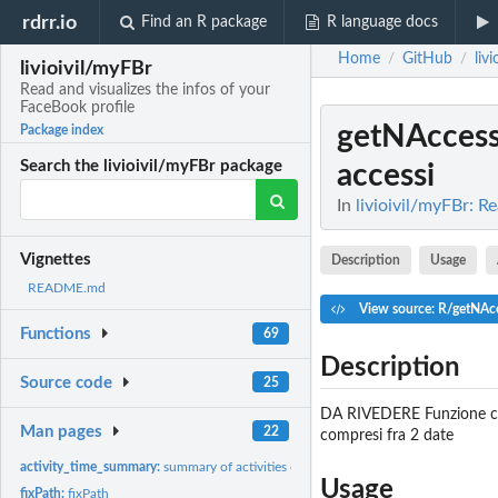
rdrr.io
Find an R package
R language docs
Home
GitHub
liv
/
/
livioivil/myFBr
Read and visualizes the infos of your
FaceBook profile
getNAccess
Package index
Search the livioivil/myFBr package
accessi
In
livioivil/myFBr: R
Vignettes
Description
Usage
README.md
View source: R/getNAcc
Functions
69
Description
Source code
25
DA RIVEDERE Funzione che d
Man pages
22
compresi fra 2 date
activity_time_summary:
summary of activities over time
Usage
fixPath:
fixPath