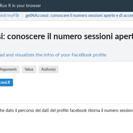
Run R in your browser
ioivil/myFBr
getNAccessi
: conoscere il numero sessioni aperte e di acce
/
i
: conoscere il numero sessioni apert
ead and visualizes the infos of your FaceBook profile
Arguments
Value
Author(s)
essi.R
ato il percorso dei dati del profilo facebook ritorna il numero sessioni