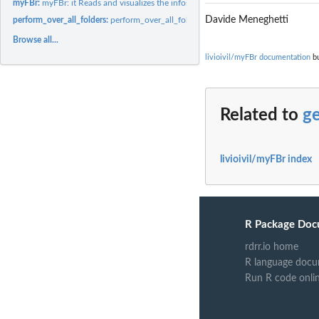
myFBr:
myFBr: it Reads and visualizes the infos of your FaceBook...
Davide Meneghetti
perform_over_all_folders:
perform_over_all_folders
Browse all...
livioivil/myFBr documentation
bu
Related to
g
livioivil/myFBr index
R Package Doc
rdrr.io home
R language docu
Run R code onli