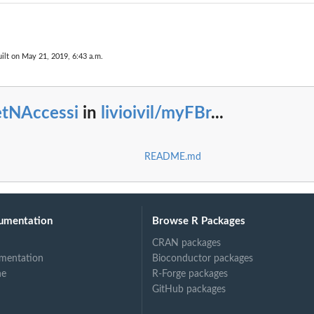
ilt on May 21, 2019, 6:43 a.m.
etNAccessi
in
livioivil/myFBr
...
README.md
umentation
Browse R Packages
CRAN packages
mentation
Bioconductor packages
ne
R-Forge packages
GitHub packages