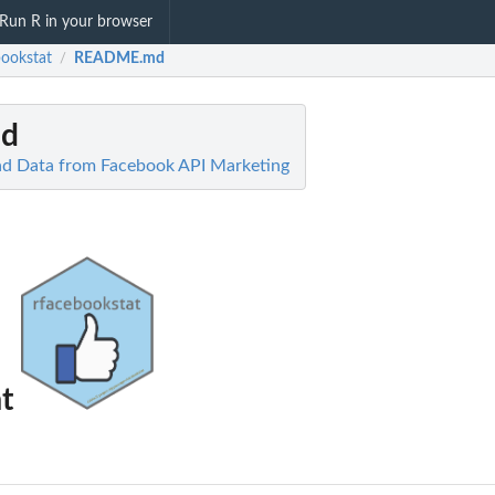
Run R in your browser
bookstat
README.md
/
d
ad Data from Facebook API Marketing
at