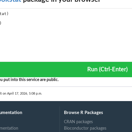
Run (Ctrl-Enter)
u put into this service are public.
lt on April 17, 2026, 5:08 p.m.
umentation
Browse R Packages
CRAN packages
mentation
Bioconductor packages