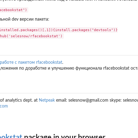
ьной dev версии пакета:
installed.packages()[,1]){install.packages("devtools")}

аботе с пакетом rfacebookstat
.
дложения по доработке и улучшению функционала rfacebookstat ос
f analytics dept. at
Netpeak
email: selesnow@gmail.com skype: selesn
.com
ookstat
package in your browser