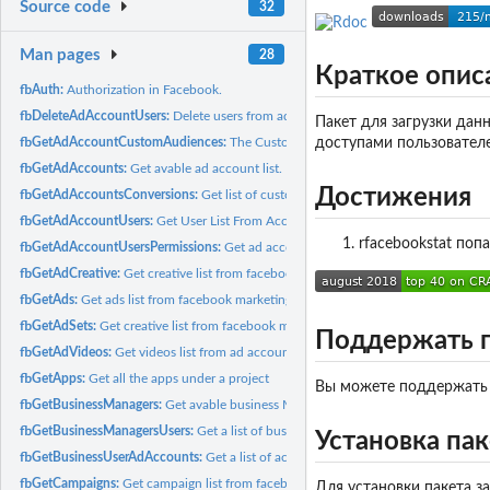
Source code
32
Man pages
28
Краткое опис
fbAuth:
Authorization in Facebook.
fbDeleteAdAccountUsers:
Delete users from ad accounts.
Пакет для загрузки дан
fbGetAdAccountCustomAudiences:
The Custom Audiences Associated With the 
доступами пользователе
fbGetAdAccounts:
Get avable ad account list.
Достижения
fbGetAdAccountsConversions:
Get list of custom conversion from ad accounts.
fbGetAdAccountUsers:
Get User List From Account
rfacebookstat поп
fbGetAdAccountUsersPermissions:
Get ad account user list with him permissions.
fbGetAdCreative:
Get creative list from facebook marketing API
fbGetAds:
Get ads list from facebook marketing API
fbGetAdSets:
Get creative list from facebook marketing API
Поддержать 
fbGetAdVideos:
Get videos list from ad accounts
fbGetApps:
Get all the apps under a project
Вы можете поддержать 
fbGetBusinessManagers:
Get avable business Managers.
fbGetBusinessManagersUsers:
Get a list of business manager users
Установка пак
fbGetBusinessUserAdAccounts:
Get a list of accounts for a business manager user
fbGetCampaigns:
Get campaign list from facebook marketing API
Для установки пакета з