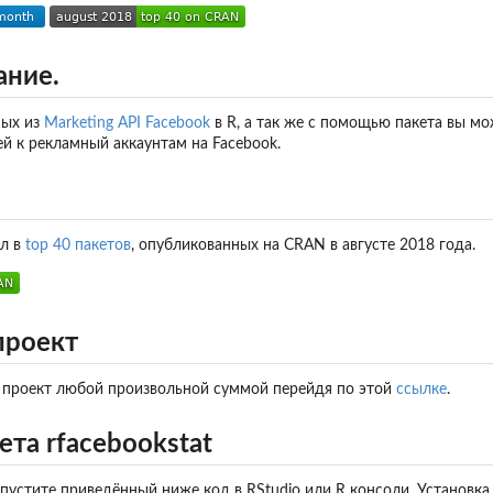
ание.
ных из
Marketing API Facebook
в R, а так же с помощью пакета вы мо
Ad Account.
й к рекламный аккаунтам на Facebook.
ал в
top 40 пакетов
, опубликованных на CRAN в августе 2018 года.
проект
проект любой произвольной суммой перейдя по этой
ссылке
.
ета rfacebookstat
апустите приведённый ниже код в RStudio или R консоли. Установка