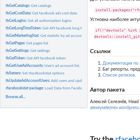
fbGetCatalogs:
Get catalogs
fbGetCostData:
Get facebook ads cost data.
Устновка наиболее актул
fbGetLogins:
Get all authorization logins
fbGetLongTimeToken:
Get API facebook long time token.
if(!"devtools" %in% 
fbGetMarketingStat:
Get statistic by ad accounts.
fbGetPages:
Get pages list
Ссылки
fbGetSettings:
Get settings.
fbGetToken:
Get API facebook token.
Документация по р
fbGetUserAdAccounts:
User's ad account list.
Баг репорты, пре
fbSetters:
Set rfacebookstat options
Список релизов
.
fbUpdateAdAccountUsers:
Add users and update permission list.
rfacebookstat-package:
Load Data from Facebook API Marketing
Автор пакета
Browse all...
Алексей Селезнёв, Head o
alexeyseleznev.wordpress
Try the
rfaceb