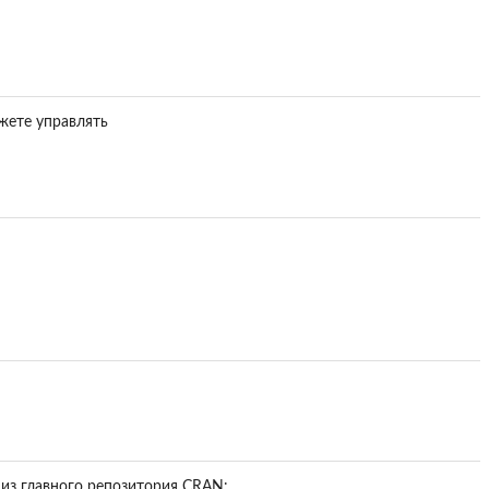
жете управлять
 из главного репозитория CRAN: