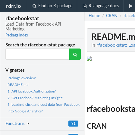
rdrr.io
Find an R package
R language docs
Home
CRAN
rface
/
/
rfacebookstat
Load Data from Facebook API
Marketing
README.m
Package index
In
rfacebookstat: Lo
Search the rfacebookstat package
Vignettes
Package overview
README.md
1. API facebook Authorization"
2. Get Facebook Marketing Insight"
3. Loadind click and cost data from Facebook
rfacebookst
into Google Analytics"
Functions
91
CRAN