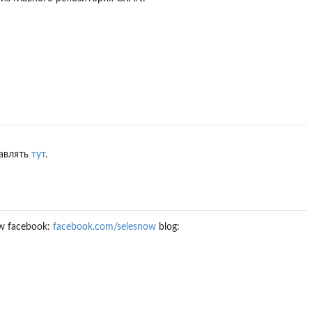
тавлять
тут
.
ow facebook:
facebook.com/selesnow
blog: