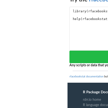
Any scripts or data that yo
rfacebookstat documentation
bui
R Package Doc
rdrr.io home
R language docu