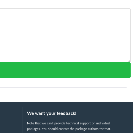
We want your feedback!
Note that we can't provide technical support on individual
packages. You should contact the package authors for that.