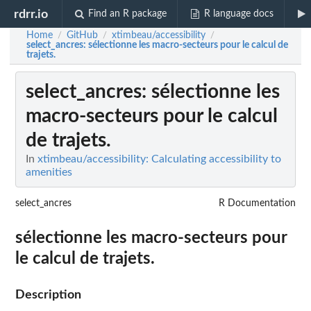
rdrr.io
Find an R package
R language docs
Home
GitHub
xtimbeau/accessibility
/
/
/
select_ancres
: sélectionne les macro-secteurs pour le calcul de
trajets.
select_ancres
: sélectionne les
macro-secteurs pour le calcul
de trajets.
In
xtimbeau/accessibility: Calculating accessibility to
amenities
select_ancres
R Documentation
sélectionne les macro-secteurs pour
le calcul de trajets.
Description