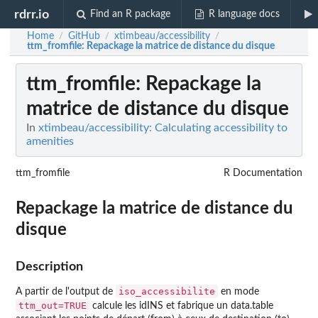
rdrr.io
Find an R package
R language docs
Home
GitHub
xtimbeau/accessibility
/
/
/
ttm_fromfile
: Repackage la matrice de distance du disque
ttm_fromfile
: Repackage la
matrice de distance du disque
In
xtimbeau/accessibility: Calculating accessibility to
amenities
ttm_fromfile
R Documentation
Repackage la matrice de distance du
disque
Description
iso_accessibilite
A partir de l'output de
en mode
ttm_out=TRUE
calcule les idINS et fabrique un data.table