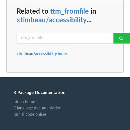
Related to
ttm_fromfile
in
xtimbeau/accessibility
...
xtimbeau/accessibility index
R Package Documentation
rdrr.io home
R language documentation
Run R code online