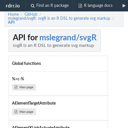
rdrr.io
Find an R package
R language docs
Home
GitHub
/
/
mslegrand/svgR: svgR is an R DSL to generate svg markup
/
API
API for
mslegrand/svgR
svgR is an R DSL to generate svg markup
Global functions
%<c-%
Man page
AElementTargetAttribute
Man page