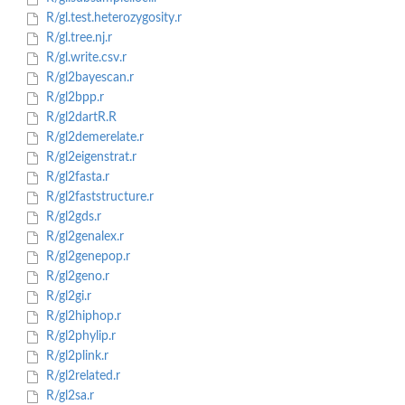
R/gl.test.heterozygosity.r
R/gl.tree.nj.r
R/gl.write.csv.r
R/gl2bayescan.r
R/gl2bpp.r
R/gl2dartR.R
R/gl2demerelate.r
R/gl2eigenstrat.r
R/gl2fasta.r
R/gl2faststructure.r
R/gl2gds.r
R/gl2genalex.r
R/gl2genepop.r
R/gl2geno.r
R/gl2gi.r
R/gl2hiphop.r
R/gl2phylip.r
R/gl2plink.r
R/gl2related.r
R/gl2sa.r