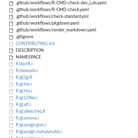
.github/workflows/R-CMD-check-dev_Luis.yaml
.github/workflows/R-CMD-check.yaml
.github/workflows/check-standard.yml
.github/workflows/pkgdown.yaml
.github/workflows/render_markdown.yaml
.gitignore
CONTRIBUTING.md
DESCRIPTION
NAMESPACE
R/dartR.r
R/datasets.r
R/gi2gl.R
R/gl.He.r
R/gl.Ho.r
R/gl.LDNe.r
R/gl.alf.r
R/gl.allele.freq.R
R/gl.amova.r
R/gl.assign.grm.r
R/gl.assign.mahalanobis.r