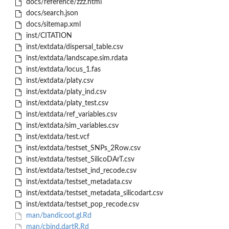
docs/reference/zzz.html
docs/search.json
docs/sitemap.xml
inst/CITATION
inst/extdata/dispersal_table.csv
inst/extdata/landscape.sim.rdata
inst/extdata/locus_1.fas
inst/extdata/platy.csv
inst/extdata/platy_ind.csv
inst/extdata/platy_test.csv
inst/extdata/ref_variables.csv
inst/extdata/sim_variables.csv
inst/extdata/test.vcf
inst/extdata/testset_SNPs_2Row.csv
inst/extdata/testset_SilicoDArT.csv
inst/extdata/testset_ind_recode.csv
inst/extdata/testset_metadata.csv
inst/extdata/testset_metadata_silicodart.csv
inst/extdata/testset_pop_recode.csv
man/bandicoot.gl.Rd
man/cbind.dartR.Rd