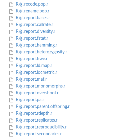
R/gl.recode.pop.r
R/gl.rename.pop.r
R/gl.report.bases.r
R/gl.report.callrate.r
R/gl.report.diversity.r
R/gl.report.fstat.r
R/gl.report.hamming.r
R/gl.report.heterozygosity.r
R/gl.report.hwe.r
R/gl.report.ld.map.r
R/gl.report.locmetric.r
R/gl.report.maf.r
R/gl.report.monomorphs.r
R/gl.report.overshoot.r
R/gl.report.pa.r
R/gl.report.parent.offspring.r
R/gl.report.rdepth.r
R/gl.report.replicates.r
R/gl.report.reproducibility.r
R/gl.report.secondaries.r