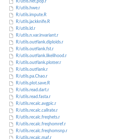
R/utils.het.pop.r
R/utils.hwe.r
R/utils.impute.R
R/utils.jackknife.R
R/utils.ld.r
R/utils.n.var.invariant.r
R/utils.outflank.diploids.r
R/utils.outflank.fst.r
R/utils.outflank.likelihood.r
R/utils.outflank.plotter.r
R/utils.outflank.r
R/utils.pa.Chao.r
R/utils.plot.save.R
R/utils.read.dart.r
R/utils.read.fasta.r
R/utils.recalc.avgpic.r
R/utils.recalc.callrate.r
R/utils.recalc.freqhets.r
R/utils.recalc.freqhomref.r
R/utils.recalc.freqhomsnp.r
R/utils.recalc.maf.r