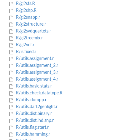
R/gl2sfs.R
R/gl2shp.R
R/gl2snapp.r
R/gl2structure.r
R/gl2svdquartets.r
R/gl2treemix.r
R/gl2vcf.r
R/is.fixed.r
R/utils.assignment.r
R/utils.assignment_2.r
R/utils.assignment_3.r
R/utils.assignment_4.r
R/utils.basic.stats.r
R/utils.check.datatype.R
R/utils.clumpp.r
R/utils.dart2genlight.r
R/utils.dist.binary.r
R/utils.dist.ind.snp.r
R/utils.flag.start.r
R/utils.hamming.r