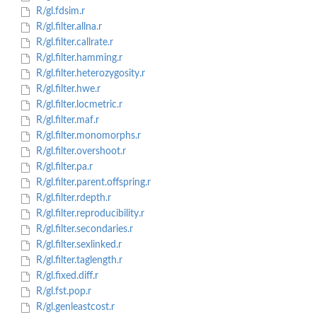
R/gl.fdsim.r
R/gl.filter.allna.r
R/gl.filter.callrate.r
R/gl.filter.hamming.r
R/gl.filter.heterozygosity.r
R/gl.filter.hwe.r
R/gl.filter.locmetric.r
R/gl.filter.maf.r
R/gl.filter.monomorphs.r
R/gl.filter.overshoot.r
R/gl.filter.pa.r
R/gl.filter.parent.offspring.r
R/gl.filter.rdepth.r
R/gl.filter.reproducibility.r
R/gl.filter.secondaries.r
R/gl.filter.sexlinked.r
R/gl.filter.taglength.r
R/gl.fixed.diff.r
R/gl.fst.pop.r
R/gl.genleastcost.r