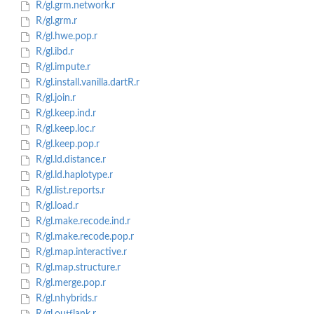
R/gl.grm.network.r
R/gl.grm.r
R/gl.hwe.pop.r
R/gl.ibd.r
R/gl.impute.r
R/gl.install.vanilla.dartR.r
R/gl.join.r
R/gl.keep.ind.r
R/gl.keep.loc.r
R/gl.keep.pop.r
R/gl.ld.distance.r
R/gl.ld.haplotype.r
R/gl.list.reports.r
R/gl.load.r
R/gl.make.recode.ind.r
R/gl.make.recode.pop.r
R/gl.map.interactive.r
R/gl.map.structure.r
R/gl.merge.pop.r
R/gl.nhybrids.r