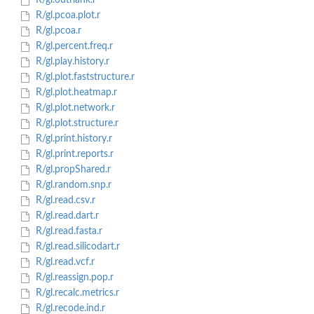
R/gl.outflank.r
R/gl.pcoa.plot.r
R/gl.pcoa.r
R/gl.percent.freq.r
R/gl.play.history.r
R/gl.plot.faststructure.r
R/gl.plot.heatmap.r
R/gl.plot.network.r
R/gl.plot.structure.r
R/gl.print.history.r
R/gl.print.reports.r
R/gl.propShared.r
R/gl.random.snp.r
R/gl.read.csv.r
R/gl.read.dart.r
R/gl.read.fasta.r
R/gl.read.silicodart.r
R/gl.read.vcf.r
R/gl.reassign.pop.r
R/gl.recalc.metrics.r
R/gl.recode.ind.r