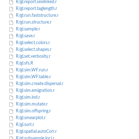
R/gl.report.sexlinked.r
R/gl.report.taglength.r
R/gl.run.faststructure.r
R/gl.run.structure.r
R/gl.sample.r
R/gl.save.r
R/gl.select.colors.r
R/gl.select.shapes.r
R/gl.set.verbosity.r
R/gl.sfs.R
R/gl.sim.WF.run.r
R/gl.sim.WF.table.r
R/gl.sim.create.dispersal.r
R/gl.sim.emigration.r
R/gl.sim.ind.r
R/gl.sim.mutate.r
R/gl.sim.offspring.r
R/gl.smearplot.r
R/gl.sort.r
R/gl.spatial.autoCorr.r
R/gl.subsample.loci.r