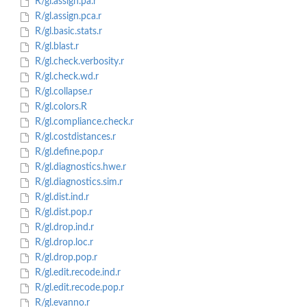
R/gl.assign.pa.r
R/gl.assign.pca.r
R/gl.basic.stats.r
R/gl.blast.r
R/gl.check.verbosity.r
R/gl.check.wd.r
R/gl.collapse.r
R/gl.colors.R
R/gl.compliance.check.r
R/gl.costdistances.r
R/gl.define.pop.r
R/gl.diagnostics.hwe.r
R/gl.diagnostics.sim.r
R/gl.dist.ind.r
R/gl.dist.pop.r
R/gl.drop.ind.r
R/gl.drop.loc.r
R/gl.drop.pop.r
R/gl.edit.recode.ind.r
R/gl.edit.recode.pop.r
R/gl.evanno.r