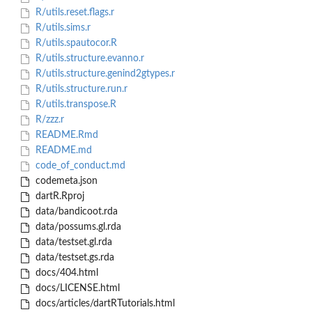
R/utils.reset.flags.r
R/utils.sims.r
R/utils.spautocor.R
R/utils.structure.evanno.r
R/utils.structure.genind2gtypes.r
R/utils.structure.run.r
R/utils.transpose.R
R/zzz.r
README.Rmd
README.md
code_of_conduct.md
codemeta.json
dartR.Rproj
data/bandicoot.rda
data/possums.gl.rda
data/testset.gl.rda
data/testset.gs.rda
docs/404.html
docs/LICENSE.html
docs/articles/dartRTutorials.html