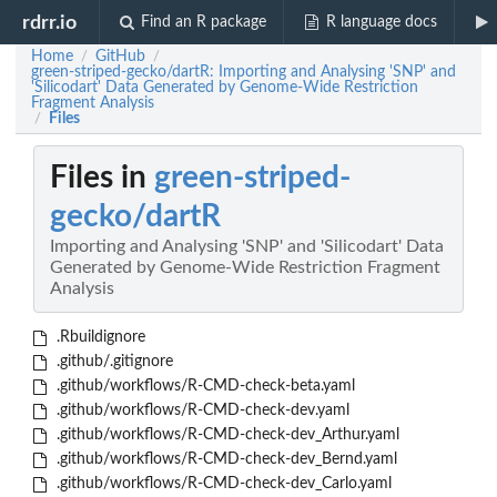
rdrr.io
Find an R package
R language docs
Home
GitHub
/
/
green-striped-gecko/dartR: Importing and Analysing 'SNP' and
'Silicodart' Data Generated by Genome-Wide Restriction
Fragment Analysis
Files
/
Files in
green-striped-
gecko/dartR
Importing and Analysing 'SNP' and 'Silicodart' Data
Generated by Genome-Wide Restriction Fragment
Analysis
.Rbuildignore
.github/.gitignore
.github/workflows/R-CMD-check-beta.yaml
.github/workflows/R-CMD-check-dev.yaml
.github/workflows/R-CMD-check-dev_Arthur.yaml
.github/workflows/R-CMD-check-dev_Bernd.yaml
.github/workflows/R-CMD-check-dev_Carlo.yaml