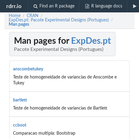
rdrr.io
Find an R package
R language docs
Home
CRAN
/
/
ExpDes.pt: Pacote Experimental Designs (Portugues)
/
Man pages
Man pages for
ExpDes.pt
Pacote Experimental Designs (Portugues)
anscombetukey
Teste de homogeneidade de variancias de Anscombe e
Tukey
bartlett
Teste de homogeneidade de variancias de Bartlett
ccboot
Comparacao multipla: Bootstrap