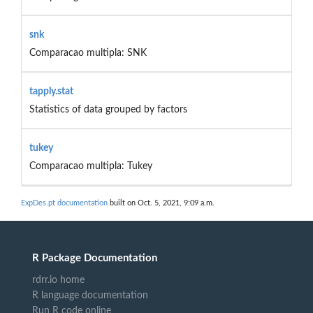
snk
Comparacao multipla: SNK
tapply.stat
Statistics of data grouped by factors
tukey
Comparacao multipla: Tukey
ExpDes.pt documentation
built on Oct. 5, 2021, 9:09 a.m.
R Package Documentation
rdrr.io home
R language documentation
Run R code online