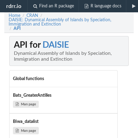
rdrr.io
Find an R package
R language docs
Home
CRAN
/
/
DAISIE: Dynamical Assembly of Islands by Speciation,
Immigration and Extinction
API
/
API for
DAISIE
Dynamical Assembly of Islands by Speciation,
Immigration and Extinction
Global functions
Bats_GreaterAntilles
Man page
Biwa_datalist
Man page